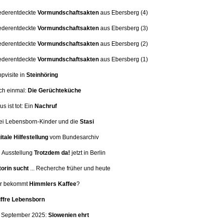
ederentdeckte
Vormundschaftsakten
aus Ebersberg (4)
ederentdeckte
Vormundschaftsakten
aus Ebersberg (3)
ederentdeckte
Vormundschaftsakten
aus Ebersberg (2)
ederentdeckte
Vormundschaftsakten
aus Ebersberg (1)
ppvisite in
Steinhöring
ch einmal:
Die Gerüchteküche
us ist tot: Ein
Nachruf
i Lebensborn-Kinder und die
Stasi
itale Hilfestellung
vom Bundesarchiv
 Ausstellung
Trotzdem da!
jetzt in Berlin
orin sucht
... Recherche früher und heute
er bekommt
Himmlers Kaffee
?
iffre Lebensborn
. September 2025:
Slowenien ehrt