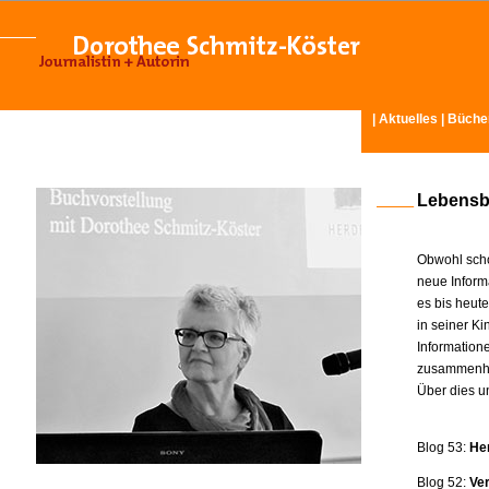
|
Aktuelles
|
Büche
Lebensb
Obwohl scho
neue Inform
es bis heut
in seiner K
Information
zusammenhä
Über dies u
Blog 53:
He
Blog 52:
Ve