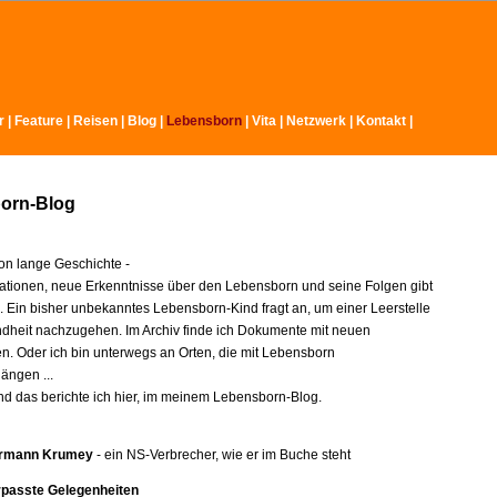
r
|
Feature
|
Reisen
|
Blog
|
Lebensborn
|
Vita
|
Netzwerk
|
Kontakt
|
orn-Blog
n lange Geschichte -
ationen, neue Erkenntnisse über den Lebensborn und seine Folgen gibt
e. Ein bisher unbekanntes Lebensborn-Kind fragt an, um einer Leerstelle
indheit nachzugehen. Im Archiv finde ich Dokumente mit neuen
en. Oder ich bin unterwegs an Orten, die mit Lebensborn
ngen ...
nd das berichte ich hier, im meinem Lebensborn-Blog.
rmann Krumey
- ein NS-Verbrecher, wie er im Buche steht
rpasste Gelegenheiten