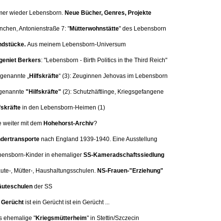
mer wieder Lebensborn.
Neue Bücher, Genres, Projekte
nchen, Antonienstraße 7:
"
Mütterwohnstätte
" des Lebensborn
dstücke.
Aus meinem Lebensborn-Universum
eniet Berkers
: "Lebensborn - Birth Politics in the Third Reich"
 genannte „
Hilfskräfte
“ (3):
Zeuginnen Jehovas im Lebensborn
genannte
"Hilfskräfte"
(2): Schutzhäftlinge, Kriegsgefangene
fskräfte
in den Lebensborn-Heimen (1)
e weiter mit dem
Hohehorst-Archiv
?
dertransporte
nach England 1939-1940. Eine
Ausstellung
bensborn-Kinder in ehemaliger
SS-Kameradschaftssiedlung
äute-, Mütter-, Haushaltungsschulen.
NS-Frauen-"Erziehung"
uteschulen
der SS
n
Gerücht
ist ein Gerücht ist ein Gerücht ...
s ehemalige "
Kriegsmütterheim
" in Stettin/Szczecin