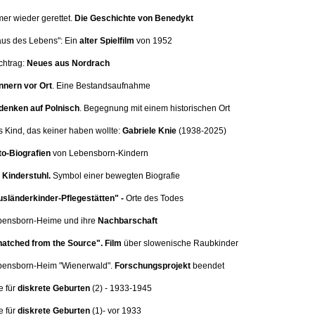
mer wieder gerettet.
Die Geschichte von Benedykt
aus des Lebens": Ein
alter Spielfilm
von 1952
chtrag:
Neues aus Nordrach
nnern vor Ort
.
Eine Bestandsaufnahme
denken auf Polnisch
. Begegnung mit einem historischen Ort
s Kind, das keiner haben wollte:
Gabriele Knie
(1938-2025)
o-Biografien
von Lebensborn-Kindern
Kinderstuhl.
Symbol einer bewegten Biografie
sländerkinder-Pflegestätten" -
Orte des Todes
ebensborn-Heime und ihre
Nachbarschaft
atched from the Source".
Film
über slowenische Raubkinder
ebensborn-Heim
"Wienerwald".
Forschungsprojekt
beendet
e für
diskrete Geburten
(2
) - 1933-1945
e für
diskrete Geburten
(1)
- vor 1933