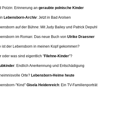
d Polzin: Erinnerung
an
geraubte polnische Kinder
in
Lebensborn-Archiv
: Jetzt in Bad Arolsen
bensborn auf der Bühne: Mit
Judy Bailey und Patrick Depuhl
ebensborn im Roman: Das neue Buch von
Ulrike Draesner
e ist der Lebensborn in meinen Kopf gekommen?
 oder was sind eigentlich "
Filehne-Kinder
"?
bkinder
: Endlich Anerkennung und Entschädigung
heimnisvolle Orte?
Lebensborn-Heime heute
bensborn-"Kind"
Gisela Heidenreich
:
Ein TV-Familienporträt