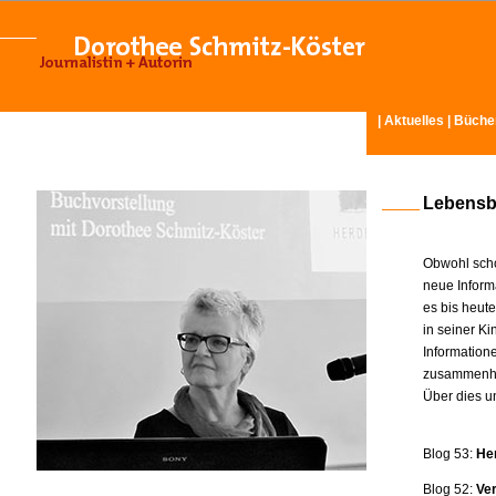
|
Aktuelles
|
Büche
Lebensb
Obwohl scho
neue Inform
es bis heut
in seiner K
Information
zusammenhä
Über dies u
Blog 53:
He
Blog 52:
Ve