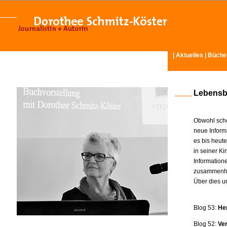
|
Aktuelles
|
Büche
Lebensb
Obwohl scho
neue Inform
es bis heut
in seiner K
Information
zusammenhä
Über dies u
Blog 53:
He
Blog 52:
Ve