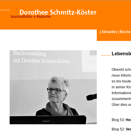
|
Aktuelles
|
Büche
Lebensb
Obwohl scho
neue Inform
es bis heut
in seiner K
Information
zusammenhä
Über dies u
Blog 53:
He
Blog 52:
Ve