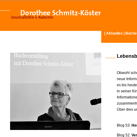
|
Aktuelles
|
Büche
Lebensb
Obwohl scho
neue Inform
es bis heut
in seiner K
Information
zusammenhä
Über dies u
Blog 53:
He
Blog 52:
Ve