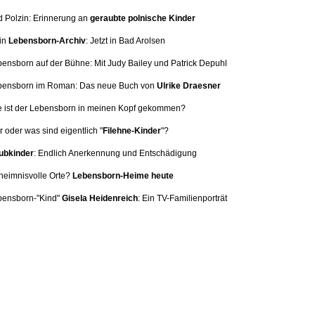
d Polzin: Erinnerung
an
geraubte polnische Kinder
in
Lebensborn-Archiv
: Jetzt in Bad Arolsen
bensborn auf der Bühne: Mit
Judy Bailey und Patrick Depuhl
ebensborn im Roman: Das neue Buch von
Ulrike Draesner
e ist der Lebensborn in meinen Kopf gekommen?
 oder was sind eigentlich "
Filehne-Kinder
"?
bkinder
: Endlich Anerkennung und Entschädigung
heimnisvolle Orte?
Lebensborn-Heime heute
bensborn-"Kind"
Gisela Heidenreich
:
Ein TV-Familienporträt