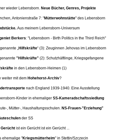
mer wieder Lebensborn.
Neue Bücher, Genres, Projekte
nchen, Antonienstraße 7:
"
Mütterwohnstätte
" des Lebensborn
dstücke.
Aus meinem Lebensborn-Universum
eniet Berkers
: "Lebensborn - Birth Politics in the Third Reich"
 genannte „
Hilfskräfte
“ (3):
Zeuginnen Jehovas im Lebensborn
genannte
"Hilfskräfte"
(2): Schutzhäftlinge, Kriegsgefangene
fskräfte
in den Lebensborn-Heimen (1)
e weiter mit dem
Hohehorst-Archiv
?
dertransporte
nach England 1939-1940. Eine
Ausstellung
bensborn-Kinder in ehemaliger
SS-Kameradschaftssiedlung
äute-, Mütter-, Haushaltungsschulen.
NS-Frauen-"Erziehung"
uteschulen
der SS
n
Gerücht
ist ein Gerücht ist ein Gerücht ...
s ehemalige "
Kriegsmütterheim
" in Stettin/Szczecin