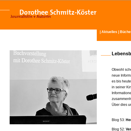
|
Aktuelles
|
Büche
Lebensb
Obwohl scho
neue Inform
es bis heut
in seiner K
Information
zusammenhä
Über dies u
Blog 53:
He
Blog 52:
Ve