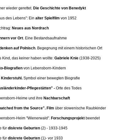
mer wieder gerettet.
Die Geschichte von Benedykt
aus des Lebens": Ein
alter Spielfilm
von 1952
chtrag:
Neues aus Nordrach
nnern vor Ort
.
Eine Bestandsaufnahme
denken auf Polnisch
. Begegnung mit einem historischen Ort
s Kind, das keiner haben wollte:
Gabriele Knie
(1938-2025)
o-Biografien
von Lebensborn-Kindern
Kinderstuhl.
Symbol einer bewegten Biografie
sländerkinder-Pflegestätten" -
Orte des Todes
ebensborn-Heime und ihre
Nachbarschaft
atched from the Source".
Film
über slowenische Raubkinder
ebensborn-Heim
"Wienerwald".
Forschungsprojekt
beendet
e für
diskrete Geburten
(2
) - 1933-1945
e für
diskrete Geburten
(1)
- vor 1933