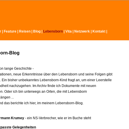
r
|
Feature
|
Reisen
|
Blog
|
Lebensborn
|
Vita
|
Netzwerk
|
Kontakt
|
orn-Blog
n lange Geschichte -
ationen, neue Erkenntnisse über den Lebensborn und seine Folgen gibt
e. Ein bisher unbekanntes Lebensborn-Kind fragt an, um einer Leerstelle
indheit nachzugehen. Im Archiv finde ich Dokumente mit neuen
en. Oder ich bin unterwegs an Orten, die mit Lebensborn
ngen ...
nd das berichte ich hier, im meinem Lebensborn-Blog.
rmann Krumey
- ein NS-Verbrecher, wie er im Buche steht
rpasste Gelegenheiten