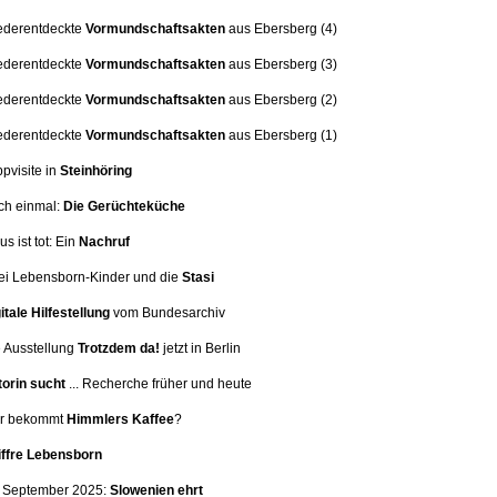
ederentdeckte
Vormundschaftsakten
aus Ebersberg (4)
ederentdeckte
Vormundschaftsakten
aus Ebersberg (3)
ederentdeckte
Vormundschaftsakten
aus Ebersberg (2)
ederentdeckte
Vormundschaftsakten
aus Ebersberg (1)
ppvisite in
Steinhöring
ch einmal:
Die Gerüchteküche
us ist tot: Ein
Nachruf
i Lebensborn-Kinder und die
Stasi
itale Hilfestellung
vom Bundesarchiv
 Ausstellung
Trotzdem da!
jetzt in Berlin
orin sucht
... Recherche früher und heute
er bekommt
Himmlers Kaffee
?
iffre Lebensborn
. September 2025:
Slowenien ehrt