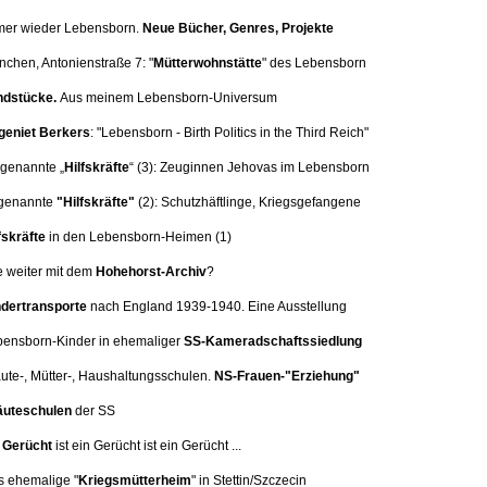
mer wieder Lebensborn.
Neue Bücher, Genres, Projekte
nchen, Antonienstraße 7:
"
Mütterwohnstätte
" des Lebensborn
dstücke.
Aus meinem Lebensborn-Universum
eniet Berkers
: "Lebensborn - Birth Politics in the Third Reich"
 genannte „
Hilfskräfte
“ (3):
Zeuginnen Jehovas im Lebensborn
genannte
"Hilfskräfte"
(2): Schutzhäftlinge, Kriegsgefangene
fskräfte
in den Lebensborn-Heimen (1)
e weiter mit dem
Hohehorst-Archiv
?
dertransporte
nach England 1939-1940. Eine
Ausstellung
bensborn-Kinder in ehemaliger
SS-Kameradschaftssiedlung
äute-, Mütter-, Haushaltungsschulen.
NS-Frauen-"Erziehung"
uteschulen
der SS
n
Gerücht
ist ein Gerücht ist ein Gerücht ...
s ehemalige "
Kriegsmütterheim
" in Stettin/Szczecin