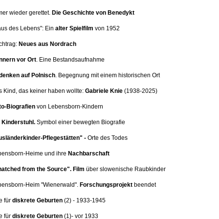
mer wieder gerettet.
Die Geschichte von Benedykt
aus des Lebens": Ein
alter Spielfilm
von 1952
chtrag:
Neues aus Nordrach
nnern vor Ort
.
Eine Bestandsaufnahme
denken auf Polnisch
. Begegnung mit einem historischen Ort
s Kind, das keiner haben wollte:
Gabriele Knie
(1938-2025)
o-Biografien
von Lebensborn-Kindern
Kinderstuhl.
Symbol einer bewegten Biografie
sländerkinder-Pflegestätten" -
Orte des Todes
ebensborn-Heime und ihre
Nachbarschaft
atched from the Source".
Film
über slowenische Raubkinder
ebensborn-Heim
"Wienerwald".
Forschungsprojekt
beendet
e für
diskrete Geburten
(2
) - 1933-1945
e für
diskrete Geburten
(1)
- vor 1933