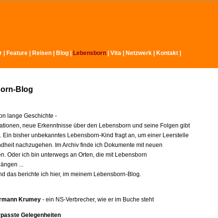
r
|
Feature
|
Reisen
|
Blog
|
Lebensborn
|
Vita
|
Netzwerk
|
Kontakt
|
orn-Blog
n lange Geschichte -
ationen, neue Erkenntnisse über den Lebensborn und seine Folgen gibt
e. Ein bisher unbekanntes Lebensborn-Kind fragt an, um einer Leerstelle
indheit nachzugehen. Im Archiv finde ich Dokumente mit neuen
en. Oder ich bin unterwegs an Orten, die mit Lebensborn
ngen ...
nd das berichte ich hier, im meinem Lebensborn-Blog.
rmann Krumey
- ein NS-Verbrecher, wie er im Buche steht
rpasste Gelegenheiten