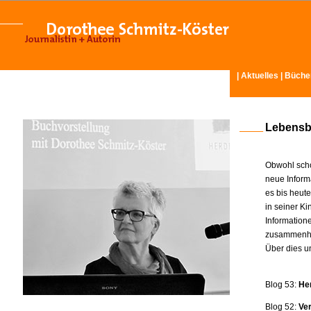
|
Aktuelles
|
Büche
Lebensb
Obwohl scho
neue Inform
es bis heut
in seiner K
Information
zusammenhä
Über dies u
Blog 53:
He
Blog 52:
Ve