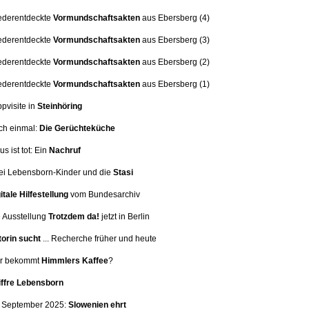
ederentdeckte
Vormundschaftsakten
aus Ebersberg (4)
ederentdeckte
Vormundschaftsakten
aus Ebersberg (3)
ederentdeckte
Vormundschaftsakten
aus Ebersberg (2)
ederentdeckte
Vormundschaftsakten
aus Ebersberg (1)
ppvisite in
Steinhöring
ch einmal:
Die Gerüchteküche
us ist tot: Ein
Nachruf
i Lebensborn-Kinder und die
Stasi
itale Hilfestellung
vom Bundesarchiv
 Ausstellung
Trotzdem da!
jetzt in Berlin
orin sucht
... Recherche früher und heute
er bekommt
Himmlers Kaffee
?
iffre Lebensborn
. September 2025:
Slowenien ehrt