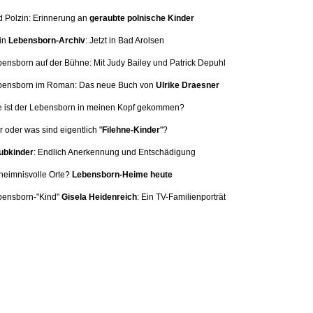
d Polzin: Erinnerung
an
geraubte polnische Kinder
in
Lebensborn-Archiv
: Jetzt in Bad Arolsen
bensborn auf der Bühne: Mit
Judy Bailey und Patrick Depuhl
ebensborn im Roman: Das neue Buch von
Ulrike Draesner
e ist der Lebensborn in meinen Kopf gekommen?
 oder was sind eigentlich "
Filehne-Kinder
"?
bkinder
: Endlich Anerkennung und Entschädigung
heimnisvolle Orte?
Lebensborn-Heime heute
bensborn-"Kind"
Gisela Heidenreich
:
Ein TV-Familienporträt