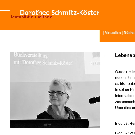
|
Aktuelles
|
Büche
Lebensb
Obwohl scho
neue Inform
es bis heut
in seiner K
Information
zusammenhä
Über dies u
Blog 53:
He
Blog 52:
Ve