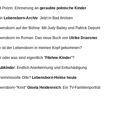
d Polzin: Erinnerung
an
geraubte polnische Kinder
in
Lebensborn-Archiv
: Jetzt in Bad Arolsen
bensborn auf der Bühne: Mit
Judy Bailey und Patrick Depuhl
ebensborn im Roman: Das neue Buch von
Ulrike Draesner
e ist der Lebensborn in meinen Kopf gekommen?
 oder was sind eigentlich "
Filehne-Kinder
"?
bkinder
: Endlich Anerkennung und Entschädigung
heimnisvolle Orte?
Lebensborn-Heime heute
bensborn-"Kind"
Gisela Heidenreich
:
Ein TV-Familienporträt