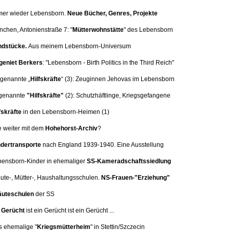
mer wieder Lebensborn.
Neue Bücher, Genres, Projekte
nchen, Antonienstraße 7:
"
Mütterwohnstätte
" des Lebensborn
dstücke.
Aus meinem Lebensborn-Universum
eniet Berkers
: "Lebensborn - Birth Politics in the Third Reich"
 genannte „
Hilfskräfte
“ (3):
Zeuginnen Jehovas im Lebensborn
genannte
"Hilfskräfte"
(2): Schutzhäftlinge, Kriegsgefangene
fskräfte
in den Lebensborn-Heimen (1)
e weiter mit dem
Hohehorst-Archiv
?
dertransporte
nach England 1939-1940. Eine
Ausstellung
bensborn-Kinder in ehemaliger
SS-Kameradschaftssiedlung
äute-, Mütter-, Haushaltungsschulen.
NS-Frauen-"Erziehung"
uteschulen
der SS
n
Gerücht
ist ein Gerücht ist ein Gerücht ...
s ehemalige "
Kriegsmütterheim
" in Stettin/Szczecin