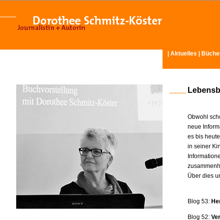
|
Aktuelles
|
Büche
Lebensb
Obwohl scho
neue Inform
es bis heut
in seiner K
Information
zusammenhä
Über dies u
Blog 53:
He
Blog 52:
Ve