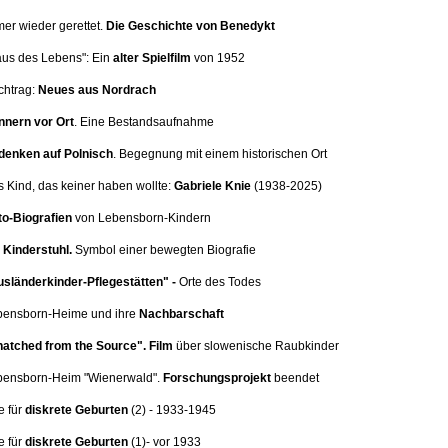
mer wieder gerettet.
Die Geschichte von Benedykt
aus des Lebens": Ein
alter Spielfilm
von 1952
chtrag:
Neues aus Nordrach
nnern vor Ort
.
Eine Bestandsaufnahme
denken auf Polnisch
. Begegnung mit einem historischen Ort
s Kind, das keiner haben wollte:
Gabriele Knie
(1938-2025)
o-Biografien
von Lebensborn-Kindern
Kinderstuhl.
Symbol einer bewegten Biografie
sländerkinder-Pflegestätten" -
Orte des Todes
ebensborn-Heime und ihre
Nachbarschaft
atched from the Source".
Film
über slowenische Raubkinder
ebensborn-Heim
"Wienerwald".
Forschungsprojekt
beendet
e für
diskrete Geburten
(2
) - 1933-1945
e für
diskrete Geburten
(1)
- vor 1933