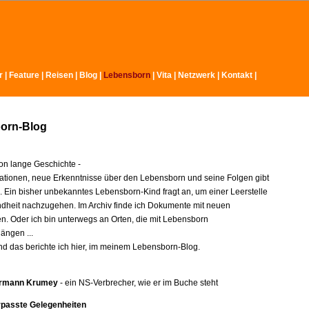
r
|
Feature
|
Reisen
|
Blog
|
Lebensborn
|
Vita
|
Netzwerk
|
Kontakt
|
orn-Blog
n lange Geschichte -
ationen, neue Erkenntnisse über den Lebensborn und seine Folgen gibt
e. Ein bisher unbekanntes Lebensborn-Kind fragt an, um einer Leerstelle
indheit nachzugehen. Im Archiv finde ich Dokumente mit neuen
en. Oder ich bin unterwegs an Orten, die mit Lebensborn
ngen ...
nd das berichte ich hier, im meinem Lebensborn-Blog.
rmann Krumey
- ein NS-Verbrecher, wie er im Buche steht
rpasste Gelegenheiten