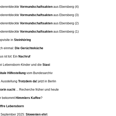
ederentdeckte
Vormundschaftsakten
aus Ebersberg (4)
ederentdeckte
Vormundschaftsakten
aus Ebersberg (3)
ederentdeckte
Vormundschaftsakten
aus Ebersberg (2)
ederentdeckte
Vormundschaftsakten
aus Ebersberg (1)
ppvisite in
Steinhöring
ch einmal:
Die Gerüchteküche
us ist tot: Ein
Nachruf
i Lebensborn-Kinder und die
Stasi
itale Hilfestellung
vom Bundesarchiv
 Ausstellung
Trotzdem da!
jetzt in Berlin
orin sucht
... Recherche früher und heute
er bekommt
Himmlers Kaffee
?
iffre Lebensborn
. September 2025:
Slowenien ehrt