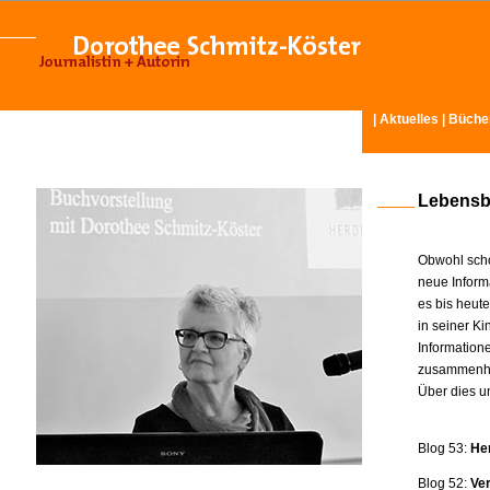
|
Aktuelles
|
Büche
Lebensb
Obwohl scho
neue Inform
es bis heut
in seiner K
Information
zusammenhä
Über dies u
Blog 53:
He
Blog 52:
Ve