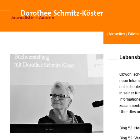
|
Aktuelles
|
Büche
Lebensb
Obwohl scho
neue Inform
es bis heut
in seiner K
Information
zusammenhä
Über dies u
Blog 53:
He
Blog 52:
Ve