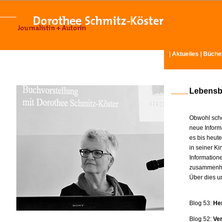
|
Aktuelles
|
Büche
Lebensb
Obwohl scho
neue Inform
es bis heut
in seiner K
Information
zusammenhä
Über dies u
Blog 53:
He
Blog 52:
Ve