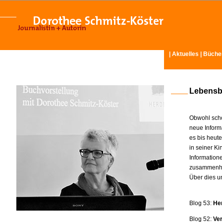
|
Aktuelles
|
Büche
Lebensb
Obwohl scho
neue Inform
es bis heut
in seiner K
Information
zusammenhä
Über dies u
Blog 53:
He
Blog 52:
Ve