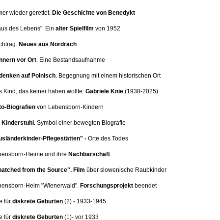
mer wieder gerettet.
Die Geschichte von Benedykt
aus des Lebens": Ein
alter Spielfilm
von 1952
chtrag:
Neues aus Nordrach
nnern vor Ort
.
Eine Bestandsaufnahme
denken auf Polnisch
. Begegnung mit einem historischen Ort
s Kind, das keiner haben wollte:
Gabriele Knie
(1938-2025)
o-Biografien
von Lebensborn-Kindern
Kinderstuhl.
Symbol einer bewegten Biografie
sländerkinder-Pflegestätten" -
Orte des Todes
ebensborn-Heime und ihre
Nachbarschaft
atched from the Source".
Film
über slowenische Raubkinder
ebensborn-Heim
"Wienerwald".
Forschungsprojekt
beendet
e für
diskrete Geburten
(2
) - 1933-1945
e für
diskrete Geburten
(1)
- vor 1933