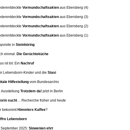
ederentdeckte
Vormundschaftsakten
aus Ebersberg (4)
ederentdeckte
Vormundschaftsakten
aus Ebersberg (3)
ederentdeckte
Vormundschaftsakten
aus Ebersberg (2)
ederentdeckte
Vormundschaftsakten
aus Ebersberg (1)
ppvisite in
Steinhöring
ch einmal:
Die Gerüchteküche
us ist tot: Ein
Nachruf
i Lebensborn-Kinder und die
Stasi
itale Hilfestellung
vom Bundesarchiv
 Ausstellung
Trotzdem da!
jetzt in Berlin
orin sucht
... Recherche früher und heute
er bekommt
Himmlers Kaffee
?
iffre Lebensborn
. September 2025:
Slowenien ehrt