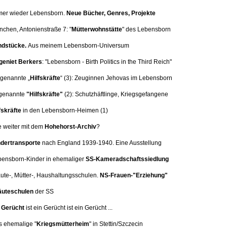
mer wieder Lebensborn.
Neue Bücher, Genres, Projekte
nchen, Antonienstraße 7:
"
Mütterwohnstätte
" des Lebensborn
dstücke.
Aus meinem Lebensborn-Universum
eniet Berkers
: "Lebensborn - Birth Politics in the Third Reich"
 genannte „
Hilfskräfte
“ (3):
Zeuginnen Jehovas im Lebensborn
genannte
"Hilfskräfte"
(2): Schutzhäftlinge, Kriegsgefangene
fskräfte
in den Lebensborn-Heimen (1)
e weiter mit dem
Hohehorst-Archiv
?
dertransporte
nach England 1939-1940. Eine
Ausstellung
bensborn-Kinder in ehemaliger
SS-Kameradschaftssiedlung
äute-, Mütter-, Haushaltungsschulen.
NS-Frauen-"Erziehung"
uteschulen
der SS
n
Gerücht
ist ein Gerücht ist ein Gerücht ...
s ehemalige "
Kriegsmütterheim
" in Stettin/Szczecin