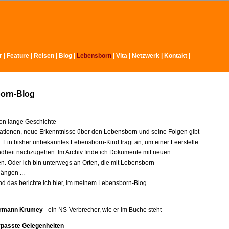
r
|
Feature
|
Reisen
|
Blog
|
Lebensborn
|
Vita
|
Netzwerk
|
Kontakt
|
orn-Blog
n lange Geschichte -
ationen, neue Erkenntnisse über den Lebensborn und seine Folgen gibt
e. Ein bisher unbekanntes Lebensborn-Kind fragt an, um einer Leerstelle
indheit nachzugehen. Im Archiv finde ich Dokumente mit neuen
en. Oder ich bin unterwegs an Orten, die mit Lebensborn
ngen ...
nd das berichte ich hier, im meinem Lebensborn-Blog.
rmann Krumey
- ein NS-Verbrecher, wie er im Buche steht
rpasste Gelegenheiten