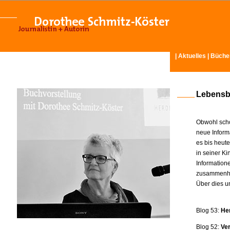
|
Aktuelles
|
Büche
Lebensb
Obwohl scho
neue Inform
es bis heut
in seiner K
Information
zusammenhä
Über dies u
Blog 53:
He
Blog 52:
Ve