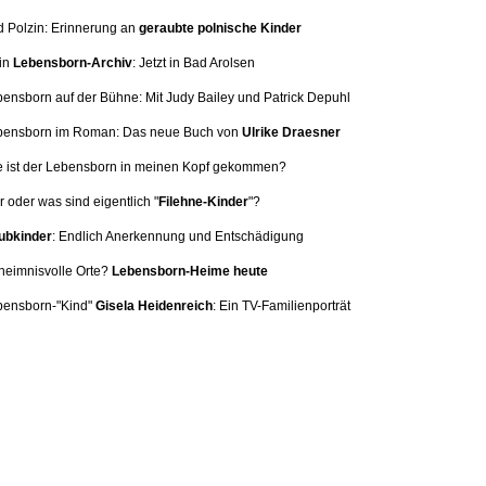
d Polzin: Erinnerung
an
geraubte polnische Kinder
in
Lebensborn-Archiv
: Jetzt in Bad Arolsen
bensborn auf der Bühne: Mit
Judy Bailey und Patrick Depuhl
ebensborn im Roman: Das neue Buch von
Ulrike Draesner
e ist der Lebensborn in meinen Kopf gekommen?
 oder was sind eigentlich "
Filehne-Kinder
"?
bkinder
: Endlich Anerkennung und Entschädigung
heimnisvolle Orte?
Lebensborn-Heime heute
bensborn-"Kind"
Gisela Heidenreich
:
Ein TV-Familienporträt