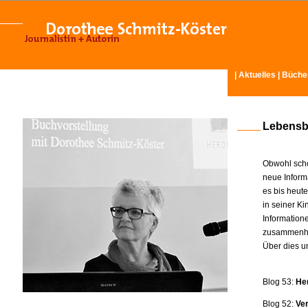
|
Aktuelles
|
Büche
Lebensb
Obwohl scho
neue Inform
es bis heut
in seiner K
Information
zusammenhä
Über dies u
Blog 53:
He
Blog 52:
Ve