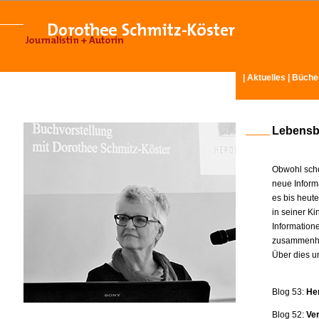
|
Aktuelles
|
Büche
Lebensb
Obwohl scho
neue Inform
es bis heut
in seiner K
Information
zusammenhä
Über dies u
Blog 53:
He
Blog 52:
Ve