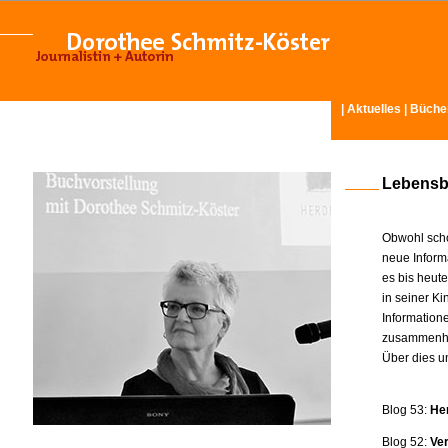
|
Aktuelles
|
Büche
Lebensb
Obwohl scho
neue Inform
es bis heut
in seiner K
Information
zusammenhä
Über dies u
Blog 53:
He
Blog 52:
Ve