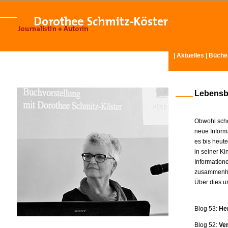
|
Aktuelles
|
Büche
Lebensb
Obwohl scho
neue Inform
es bis heut
in seiner K
Information
zusammenhä
Über dies u
Blog 53:
He
Blog 52:
Ve