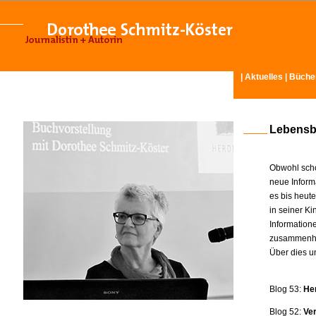
|
Aktuelles
|
Büche
Lebensb
Obwohl scho
neue Inform
es bis heut
in seiner K
Information
zusammenhä
Über dies u
Blog 53:
He
Blog 52:
Ve