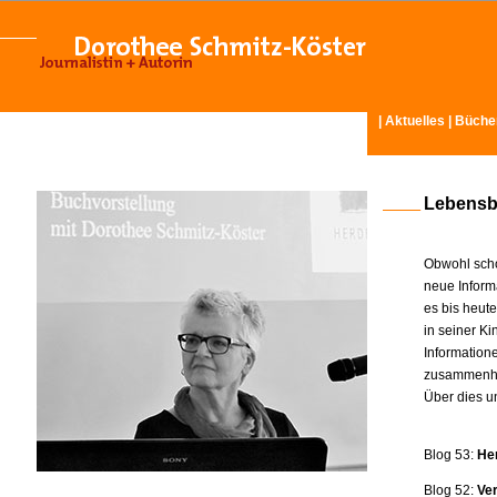
|
Aktuelles
|
Büche
Lebensb
Obwohl scho
neue Inform
es bis heut
in seiner K
Information
zusammenhä
Über dies u
Blog 53:
He
Blog 52:
Ve