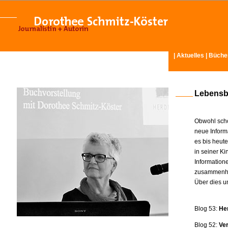
|
Aktuelles
|
Büche
Lebensb
Obwohl scho
neue Inform
es bis heut
in seiner K
Information
zusammenhä
Über dies u
Blog 53:
He
Blog 52:
Ve