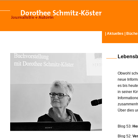
|
Aktuelles
|
Büche
Lebensb
Obwohl scho
neue Inform
es bis heut
in seiner K
Information
zusammenhä
Über dies u
Blog 53:
He
Blog 52:
Ve