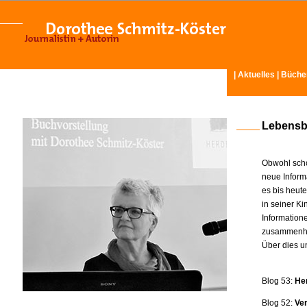
|
Aktuelles
|
Büche
Lebensb
Obwohl scho
neue Inform
es bis heut
in seiner K
Information
zusammenhä
Über dies u
Blog 53:
He
Blog 52:
Ve