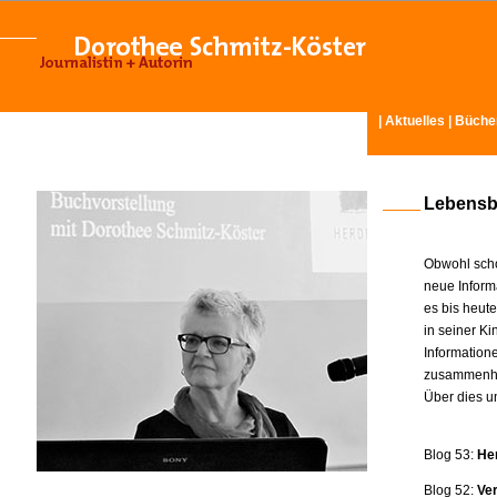
|
Aktuelles
|
Büche
Lebensb
Obwohl scho
neue Inform
es bis heut
in seiner K
Information
zusammenhä
Über dies u
Blog 53:
He
Blog 52:
Ve