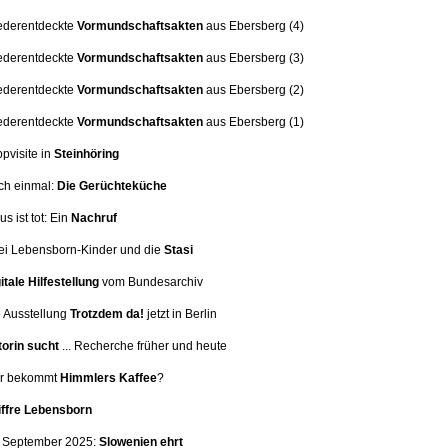
ederentdeckte
Vormundschaftsakten
aus Ebersberg (4)
ederentdeckte
Vormundschaftsakten
aus Ebersberg (3)
ederentdeckte
Vormundschaftsakten
aus Ebersberg (2)
ederentdeckte
Vormundschaftsakten
aus Ebersberg (1)
ppvisite in
Steinhöring
ch einmal:
Die Gerüchteküche
us ist tot: Ein
Nachruf
i Lebensborn-Kinder und die
Stasi
itale Hilfestellung
vom Bundesarchiv
 Ausstellung
Trotzdem da!
jetzt in Berlin
orin sucht
... Recherche früher und heute
er bekommt
Himmlers Kaffee
?
iffre Lebensborn
. September 2025:
Slowenien ehrt