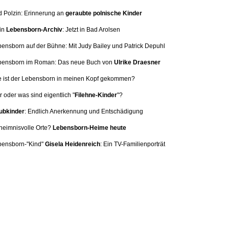
d Polzin: Erinnerung
an
geraubte polnische Kinder
in
Lebensborn-Archiv
: Jetzt in Bad Arolsen
bensborn auf der Bühne: Mit
Judy Bailey und Patrick Depuhl
ebensborn im Roman: Das neue Buch von
Ulrike Draesner
e ist der Lebensborn in meinen Kopf gekommen?
 oder was sind eigentlich "
Filehne-Kinder
"?
bkinder
: Endlich Anerkennung und Entschädigung
heimnisvolle Orte?
Lebensborn-Heime heute
bensborn-"Kind"
Gisela Heidenreich
:
Ein TV-Familienporträt