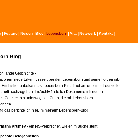
r
|
Feature
|
Reisen
|
Blog
|
Lebensborn
|
Vita
|
Netzwerk
|
Kontakt
|
orn-Blog
n lange Geschichte -
ationen, neue Erkenntnisse über den Lebensborn und seine Folgen gibt
e. Ein bisher unbekanntes Lebensborn-Kind fragt an, um einer Leerstelle
indheit nachzugehen. Im Archiv finde ich Dokumente mit neuen
en. Oder ich bin unterwegs an Orten, die mit Lebensborn
ngen ...
nd das berichte ich hier, im meinem Lebensborn-Blog.
rmann Krumey
- ein NS-Verbrecher, wie er im Buche steht
rpasste Gelegenheiten