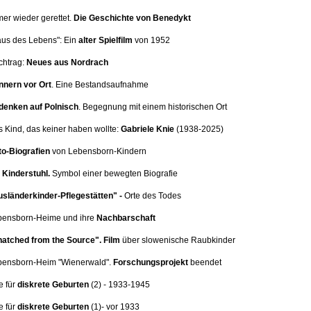
mer wieder gerettet.
Die Geschichte von Benedykt
aus des Lebens": Ein
alter Spielfilm
von 1952
chtrag:
Neues aus Nordrach
nnern vor Ort
.
Eine Bestandsaufnahme
denken auf Polnisch
. Begegnung mit einem historischen Ort
s Kind, das keiner haben wollte:
Gabriele Knie
(1938-2025)
o-Biografien
von Lebensborn-Kindern
Kinderstuhl.
Symbol einer bewegten Biografie
sländerkinder-Pflegestätten" -
Orte des Todes
ebensborn-Heime und ihre
Nachbarschaft
atched from the Source".
Film
über slowenische Raubkinder
ebensborn-Heim
"Wienerwald".
Forschungsprojekt
beendet
e für
diskrete Geburten
(2
) - 1933-1945
e für
diskrete Geburten
(1)
- vor 1933