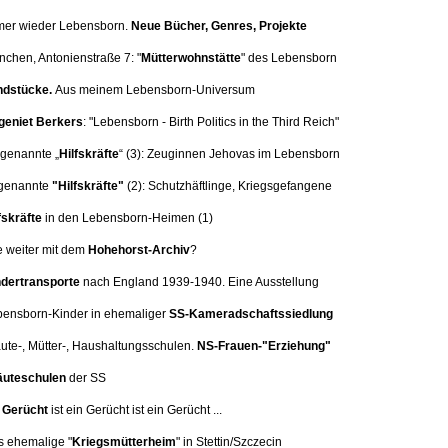
mer wieder Lebensborn.
Neue Bücher, Genres, Projekte
nchen, Antonienstraße 7:
"
Mütterwohnstätte
" des Lebensborn
dstücke.
Aus meinem Lebensborn-Universum
eniet Berkers
: "Lebensborn - Birth Politics in the Third Reich"
 genannte „
Hilfskräfte
“ (3):
Zeuginnen Jehovas im Lebensborn
genannte
"Hilfskräfte"
(2): Schutzhäftlinge, Kriegsgefangene
fskräfte
in den Lebensborn-Heimen (1)
e weiter mit dem
Hohehorst-Archiv
?
dertransporte
nach England 1939-1940. Eine
Ausstellung
bensborn-Kinder in ehemaliger
SS-Kameradschaftssiedlung
äute-, Mütter-, Haushaltungsschulen.
NS-Frauen-"Erziehung"
uteschulen
der SS
n
Gerücht
ist ein Gerücht ist ein Gerücht ...
s ehemalige "
Kriegsmütterheim
" in Stettin/Szczecin