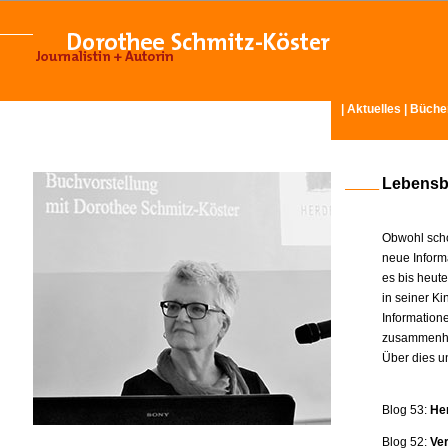
|
Aktuelles
|
Büche
Lebensb
Obwohl scho
neue Inform
es bis heut
in seiner K
Information
zusammenhä
Über dies u
Blog 53:
He
Blog 52:
Ve