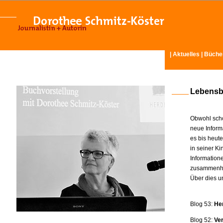
|
Aktuelles
|
Büche
Lebensb
Obwohl scho
neue Inform
es bis heut
in seiner K
Information
zusammenhä
Über dies u
Blog 53:
He
Blog 52:
Ve