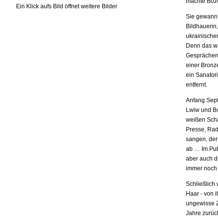
machte Boże
Ein Klick aufs Bild öffnet weitere Bilder
Sie gewann 
Bildhauerin
ukrainische
Denn das wa
Gesprächen,
einer Bronz
ein Sanatori
entfernt.
Anfang Sept
Lwiw und Bo
weißen Schä
Presse, Rad
sangen, der
ab … Im Pub
aber auch d
immer noch i
Schließlich
Haar - von i
ungewisse Z
Jahre zurück