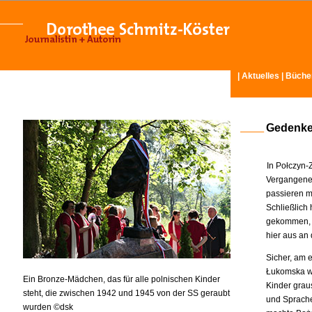
|
Aktuelles
|
Büche
Gedenke
In Połczyn-Z
Vergangenes
passieren m
Schließlich
gekommen, 
hier aus an 
Sicher, am 
Łukomska wo
Ein Bronze-Mädchen, das für alle polnischen Kinder
Kinder graus
steht, die zwischen 1942 und 1945 von der SS geraubt
und Sprache
wurden ©dsk