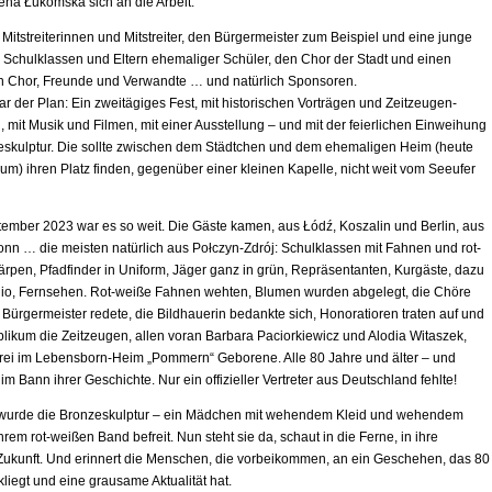
na Łukomska sich an die Arbeit.
Mitstreiterinnen und Mitstreiter, den Bürgermeister zum Beispiel und eine junge
, Schulklassen und Eltern ehemaliger Schüler, den Chor der Stadt und einen
n Chor, Freunde und Verwandte … und natürlich Sponsoren.
r der Plan: Ein zweitägiges Fest, mit historischen Vorträgen und Zeitzeugen-
 mit Musik und Filmen, mit einer Ausstellung – und mit der feierlichen Einweihung
eskulptur. Die sollte zwischen dem Städtchen und dem ehemaligen Heim (heute
um) ihren Platz finden, gegenüber einer kleinen Kapelle, nicht weit vom Seeufer
ember 2023 war es so weit. Die Gäste kamen, aus Łódź, Koszalin und Berlin, aus
nn … die meisten natürlich aus Połczyn-Zdrój: Schulklassen mit Fahnen und rot-
rpen, Pfadfinder in Uniform, Jäger ganz in grün, Repräsentanten, Kurgäste, dazu
io, Fernsehen. Rot-weiße Fahnen wehten, Blumen wurden abgelegt, die Chöre
 Bürgermeister redete, die Bildhauerin bedankte sich, Honoratioren traten auf und
likum die Zeitzeugen, allen voran Barbara Paciorkiewicz und Alodia Witaszek,
rei im Lebensborn-Heim „Pommern“ Geborene. Alle 80 Jahre und älter – und
m Bann ihrer Geschichte. Nur ein offizieller Vertreter aus Deutschland fehlte!
 wurde die Bronzeskulptur – ein Mädchen mit wehendem Kleid und wehendem
hrem rot-weißen Band befreit. Nun steht sie da, schaut in die Ferne, in ihre
ukunft. Und erinnert die Menschen, die vorbeikommen, an ein Geschehen, das 80
liegt und eine grausame Aktualität hat.