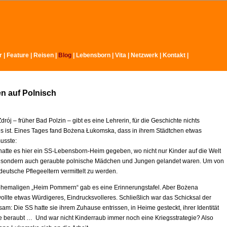
r
|
Feature
|
Reisen |
Blog
|
Lebensborn
|
Vita
|
Netzwerk
|
Kontakt
|
n auf Polnisch
drój – früher Bad Polzin – gibt es eine Lehrerin, für die Geschichte nichts
 ist. Eines Tages fand Bożena Łukomska, dass in ihrem Städtchen etwas
usste:
 hatte es hier ein SS-Lebensborn-Heim gegeben, wo nicht nur Kinder auf die Welt
sondern auch geraubte polnische Mädchen und Jungen gelandet waren. Um von
deutsche Pflegeeltern vermittelt zu werden.
ehemaligen „Heim Pommern“ gab es eine Erinnerungstafel. Aber Bożena
llte etwas Würdigeres, Eindrucksvolleres. Schließlich war das Schicksal der
am: Die SS hatte sie ihrem Zuhause entrissen, in Heime gesteckt, ihrer Identität
 beraubt … Und war nicht Kinderraub immer noch eine Kriegsstrategie? Also