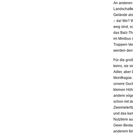
An anderen 
Landschafte
Gelände als
– da! Wo? We
weg sind, s
das Balz-Th
im Minibus s
Trappen-Vert
werden den 
Für die groß
keins, sie 
Adler, aber 
Montfragüe.
unsere Guck-
kleinen Höh
andere vöge
schon mit d
Zweimeterfün
und das kan
Nutztiere au
Geier-Besta
anderem für