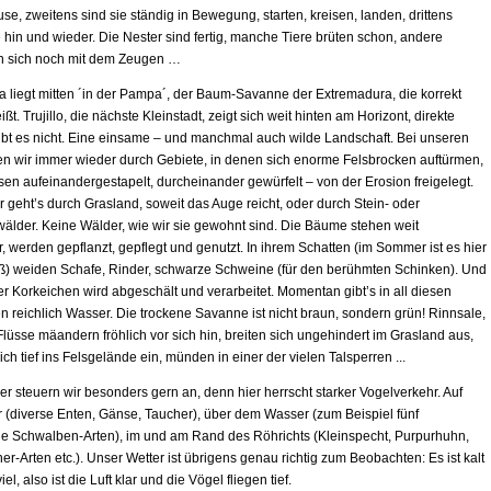
se, zweitens sind sie ständig in Bewegung, starten, kreisen, landen, drittens
 hin und wieder. Die Nester sind fertig, manche Tiere brüten schon, andere
n sich noch mit dem Zeugen …
 liegt mitten ´in der Pampa´, der Baum-Savanne der Extremadura, die korrekt
ßt. Trujillo, die nächste Kleinstadt, zeigt sich weit hinten am Horizont, direkte
bt es nicht. Eine einsame – und manchmal auch wilde Landschaft. Bei unseren
en wir immer wieder durch Gebiete, in denen sich enorme Felsbrocken auftürmen,
sen aufeinandergestapelt, durcheinander gewürfelt – von der Erosion freigelegt.
 geht’s durch Grasland, soweit das Auge reicht, oder durch Stein- oder
älder. Keine Wälder, wie wir sie gewohnt sind. Die Bäume stehen weit
 werden gepflanzt, gepflegt und genutzt. In ihrem Schatten (im Sommer ist es hier
ß) weiden Schafe, Rinder, schwarze Schweine (für den berühmten Schinken). Und
r Korkeichen wird abgeschält und verarbeitet. Momentan gibt’s in all diesen
n reichlich Wasser. Die trockene Savanne ist nicht braun, sondern grün! Rinnsale,
lüsse mäandern fröhlich vor sich hin, breiten sich ungehindert im Grasland aus,
ch tief ins Felsgelände ein, münden in einer der vielen Talsperren ...
r steuern wir besonders gern an, denn hier herrscht starker Vogelverkehr. Auf
(diverse Enten, Gänse, Taucher), über dem Wasser (zum Beispiel fünf
e Schwalben-Arten), im und am Rand des Röhrichts (Kleinspecht, Purpurhuhn,
er-Arten etc.). Unser Wetter ist übrigens genau richtig zum Beobachten: Es ist kalt
el, also ist die Luft klar und die Vögel fliegen tief.