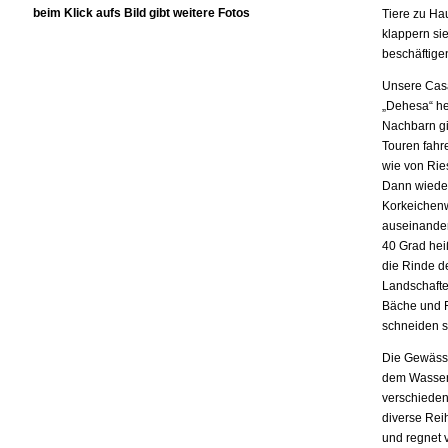
beim Klick aufs Bild gibt weitere Fotos
Tiere zu Hau
klappern sie
beschäftige
Unsere Casa
„Dehesa“ hei
Nachbarn gi
Touren fahr
wie von Rie
Dann wieder
Korkeichenw
auseinander,
40 Grad hei
die Rinde de
Landschafte
Bäche und F
schneiden si
Die Gewässe
dem Wasser 
verschieden
diverse Reih
und regnet vi