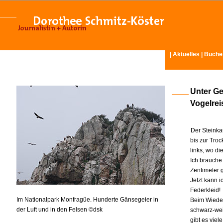
|
Aktuelles
|
Büche
Unter Ge
Vogelrei
Der Steinka
bis zur Troc
links, wo d
Ich brauche 
Zentimeter 
Jetzt kann 
Federkleid!
Im Nationalpark Monfragüe. Hunderte Gänsegeier in
Beim Wiedeho
der Luft und in den Felsen ©dsk
schwarz-wei
gibt es viel