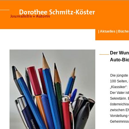
|
Aktuelles
|
Büche
Der Wuns
Auto-Bi
Die jüngste
100 Seiten,
„Klassiker“:
Der Vater is
Sekretärin. 
österreichi
zwischen Ehe
Vorstellung
Geheimnisse