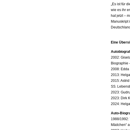
„Es ist für 
wie es ihr 
hat jetzt – 
Manuskript i
Deutschland
Eine Übersi
Autobiogra
2002: Gisel
Biographie 
2008: Edda 
2013: Helga
2015: Astri
SS. Lebensb
2023: Gudru
2023: Dirk 
2024: Helga
Auto-Biogra
1988/1992: 
Mädchen“ au