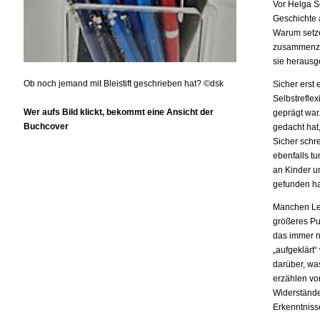
Vor Helga S
Geschichte a
Warum setze
zusammenzut
sie herausg
Ob noch jemand mit Bleistift geschrieben hat? ©dsk
Sicher erst 
Selbstreflex
Wer aufs Bild klickt, bekommt eine Ansicht der
geprägt war
Buchcover
gedacht hat
Sicher schr
ebenfalls tu
an Kinder u
gefunden ha
Manchen Lebe
größeres Pu
das immer no
„aufgeklärt
darüber, wa
erzählen vo
Widerstände
Erkenntniss