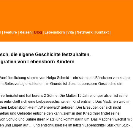
r
|
Feature
|
Reisen |
Blog
|
Lebensborn
|
Vita
|
Netzwerk
|
Kontakt
|
ch, die eigene Geschichte festzuhalten.
ografien von Lebensborn-Kindern
 Veröffentlichung stammt von Helga Schmid – ein schmales Bändchen von knapp
 im Selbstverlag erschienen. Im Grunde ist diese Lebensborn-Geschichte ein
t verheiratet und hat bereits 2 Söhne. Die Mutter, 15 Jahre jünger als er, ist seine
Es entwickelt sich eine Liebesgeschichte, ein Kind entsteht. Das Mädchen wird im
schen Lebensborn-Heim „Wienerwald“ geboren. Der Erzeuger, der sich nicht
frau und Geliebter entscheiden kann, zieht in den Krieg (hier findet seine
 von Schuld und Sühne ihren Platz) und kommt darin um. Das Mädchen wächst mit
n und Lügen auf … und entschlüsselt sie im letzten Lebensdrittel Stück für Stück.