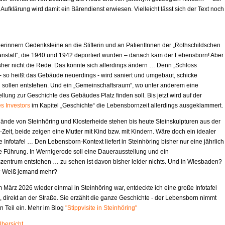
 Aufklärung wird damit ein Bärendienst erwiesen. Vielleicht lässt sich der Text noch
 erinnern Gedenksteine an die Stifterin und an PatientInnen der „Rothschildschen
nstalt“, die 1940 und 1942 deportiert wurden – danach kam der Lebensborn! Aber
isher nicht die Rede. Das könnte sich allerdings ändern … Denn „Schloss
 - so heißt das Gebäude neuerdings - wird saniert und umgebaut, schicke
ollen entstehen. Und ein „Gemeinschaftsraum“, wo unter anderem eine
lung zur Geschichte des Gebäudes Platz finden soll. Bis jetzt wird auf der
s Investors
im Kapitel „Geschichte“ die Lebensbornzeit allerdings ausgeklammert.
ände von Steinhöring und Klosterheide stehen bis heute Steinskulpturen aus der
Zeit, beide zeigen eine Mutter mit Kind bzw. mit Kindern. Wäre doch ein idealer
ne Infotafel … Den Lebensborn-Kontext liefert in Steinhöring bisher nur eine jährlich
de Führung. In Wernigerode soll eine Dauerausstellung und ein
szentrum entstehen … zu sehen ist davon bisher leider nichts. Und in Wiesbaden?
? Weiß jemand mehr?
m März 2026 wieder einmal in Steinhöring war, entdeckte ich eine große Infotafel
 direkt an der Straße. Sie erzählt die ganze Geschichte - der Lebensborn nimmt
n Teil ein. Mehr im Blog
"Stippvisite in Steinhöring"
Übersicht