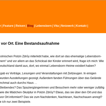
r
|
Feature
|
Reisen |
Blog
|
Lebensborn
|
Vita
|
Netzwerk
|
Kontakt
|
 vor Ort. Eine Bestandsaufnahme
 polnischen Połzin Zdróy miterlebt habe, wie dort an das ehemalige Lebensborn-
rn“ und vor allem an das Schicksal der Kinder erinnert wird, frage ich mich: Wie
 Deutschland damit aus, dort, wo einmal Lebensborn-Heime existiert haben?
l gab es Vorträge, Lesungen und Veranstaltungen mit Zeitzeugen. In einigen
wurden Ausstellungen gezeigt. Außerdem fanden Führungen über das Gelände
manchmal auch durchs Haus …
Bleibendes? Das Spaziergängerinnen und Besuchern mehr oder weniger zufällig
wie die Mädchen-Skulptur in Połzin Zdróy? Etwas, das sie über den Ort und das
or Ort informiert? Das sie zum Nachdenken, Nachlesen, Nachschauen anregt?
 ich nur zwei Beispiele.