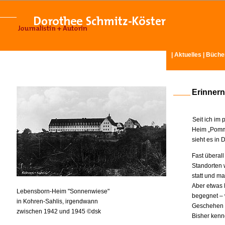
|
Aktuelles
|
Büche
Erinnern
Seit ich im
Heim „Pomme
sieht es in
Fast überal
Standorten 
statt und 
Aber etwas 
Lebensborn-Heim "Sonnenwiese"
begegnet – 
in Kohren-Sahlis, irgendwann
Geschehen v
zwischen 1942 und 1945 ©dsk
Bisher kenne