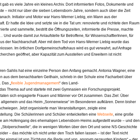
 gab es viele Jahre ein kleines Archiv. Dort informierten Fotos, Dokumente und
kte – nicht nur über die sieben Lebensborn-Jahre, sondern auch über die Zeit
anach. Initiator und Motor war Hans-Werner Liebig, ein Mann aus der
t. Er hatte die Idee und setzte sie in die Tat um: renovierte und richtete den Raum
hierte und sammelte, bestritt die Öffnungszeiten, informierte die Presse, machte
Und wurde damit zur Anlaufstelle für Betroffene, für WissenschaftlerInnen, für
s der Nachbarschaft. Aber mit dem Tod von Hans-Werner Liebig wurde das
hlossen. Im örtlichen Dorfgemeinschaftshaus wird es gut verwahrt, auf Anfrage
herchen geöffnet, aber Kapazität zum Ausstellen und Erweitern ist nicht
ren-Sahlis hat eine einzelne Person den Anfang gemacht. Antonia Wagner, eine
n aus dem benachbarten Geithain, schrieb in der Schule eine Facharbeit über
 Das „
flexible Jugendmanagement
“ des Land-
ff das Thema auf und startete mit zwei Gymnasien ein Forschungsprojekt.
g taten sich engagierte Frauen und Männer vor Ort zusammen. Das Ziel: Über
allgemein und das Heim „Sonnenwiese“ im Besonderen aufklären. Denn bisher
schwiegen. Jetzt organisierte man Veranstaltungen, zeigte eine
ellung. Die Schülerinnen und Schüler entwickelten eine
Webseite
, eine große
 die am Hofeingang des ehemaligen Lebensborn-Heims aufgestellt wurde – und den
ne „Stolperschwelle“, die in wenigen Worten über den Ort und seine NS-Geschichte
Leider – das möchte ich nicht unter den Tisch fallen lassen – ist der Text nicht
eder einmal ist von Züchtung die Rede und von „anonym gezeugten Kindern“ – der