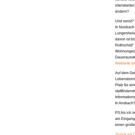
intendierten
ändern?
Und sonst?
In Nordrach
Lungenheila
davon ist b
Rothschild“
Wohnungen s
Dauerausstel
Webseite de
Auf dem Gel
Lebensborn-
Platz für ei
stattfinden
Information
In Ansbach
PS Als ich i
am Eingang,
einen große
Zurück zur 