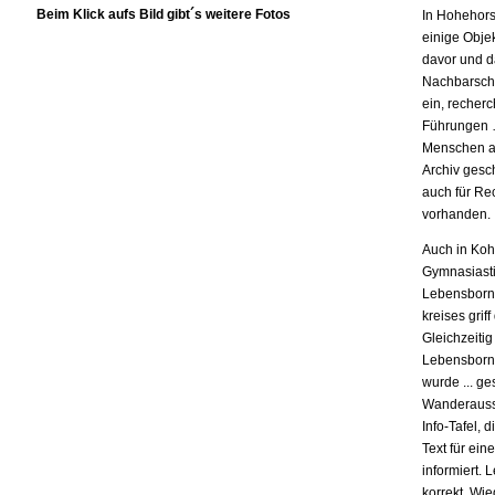
Beim Klick aufs Bild gibt´s weitere Fotos
In Hohehorst
einige Obje
davor und d
Nachbarschaf
ein, recherc
Führungen … 
Menschen au
Archiv gesc
auch für Rec
vorhanden.
Auch in Koh
Gymnasiasti
Lebensborn.
kreises gri
Gleichzeiti
Lebensborn 
wurde ... ge
Wanderausst
Info-Tafel,
Text für ei
informiert. 
korrekt. Wi