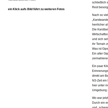
schließlich 
Rest besorg
ein Klick aufs Bild führt zu weiteren Fotos
Nach so viel
„Karstwander
herrlicher a
Die Karstla
Wirtschafts
und sich sel
ihr Terrain 
Was ist Gip
Ein alter Gi
zermahlenen
Ein paar Ki
Erinnerungs
direkt am Ba
NS-Zeit ein
hier unter 
Umgebung z
Wo war jetz
Durch ein e
und „schwan