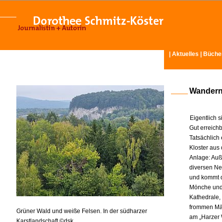
|
Aktuelles
|
Büche
Wandern 
Eigentlich 
Gut erreichb
Tatsächlich 
Kloster aus
Anlage: Auß
diversen Ne
und kommt d
Mönche und 
Kathedrale, 
frommen Män
Grüner Wald und weiße Felsen. In der südharzer
am „Harzer 
Karstlandschaft ©dsk