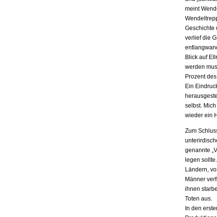
meint Wende
Wendeltrepp
Geschichte 
verlief die
entlangwand
Blick auf E
werden muss
Prozent des
Ein Eindruc
herausgeste
selbst. Mic
wieder ein 
Zum Schluss
unterirdisc
genannte „V
legen sollt
Ländern, vo
Männer verf
ihnen starb
Toten aus.
In den erst