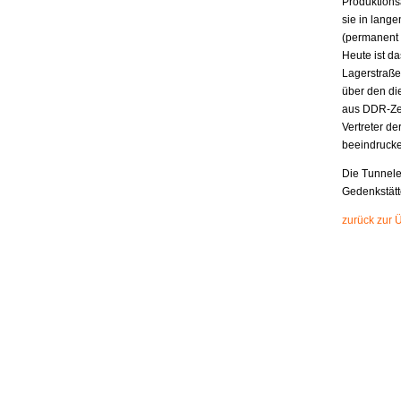
Produktions
sie in lang
(permanent 8
Heute ist d
Lagerstraße
über den di
aus DDR-Zei
Vertreter de
beeindrucke
Die Tunnele
Gedenkstätt
zurück zur 