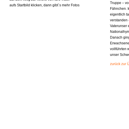
Truppe – vo
aufs Startbild klicken, dann gibt´s mehr Fotos
Fähnchen. I
eigentlich t
verstanden 
Vaterunser 
Nationalhym
Danach gin
Erwachsenen
vollführten 
unser Schwe
zurück zur 