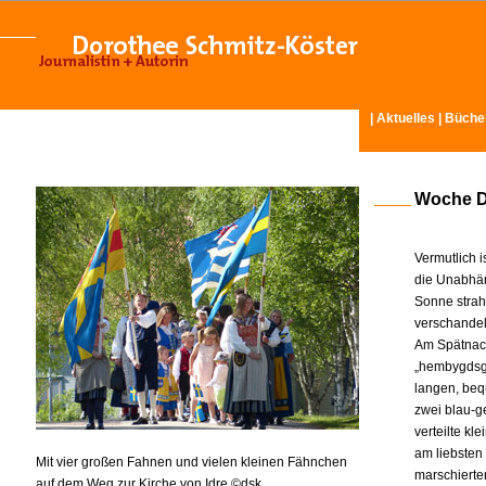
|
Aktuelles
|
Büche
Woche Dr
Vermutlich i
die Unabhän
Sonne strah
verschandel
Am Spätnach
„hembygdsgår
langen, beq
zwei blau-g
verteilte k
am liebsten
Mit vier großen Fahnen und vielen kleinen Fähnchen
marschierte
auf dem Weg zur Kirche von Idre ©dsk