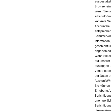
ausgestatte
Browser ein
Wenn Sie un
erkennt Vim
konkrete Se
Account bei
entsprechen
Benutzerkon
Information
geschieht u
abgeben ode
Wenn Sie di
auf unserer
ausloggen u
Vimeo geben
der Daten d
Auskunft/Wi
Sie können 
Erhebung, V
Berichtigun
unentgeltli
Berichtigun
diesem Ansp