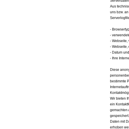
Serverdate
Aus technis
uns bzw. an
Serverlogfil
- Browserty
- verwendet
- Webseite,
- Webseite,
- Datum und 
- Ihre Intern
Diese anony
personenbez
bestimmte P
Internetauft
Kontaktmögl
Wir bieten I
ein Kontakt
gemachten 
gespeichert.
Daten mit D
erhoben werd