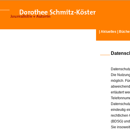
|
Aktuelles
|
Büche
Datensc
Datenschutz
Die Nutzung
möglich. Für
abweichende
erläutert w
Telefonnum
Datenschutz
eindeutig e
rechtlichen
(BDSG) und
Sie insowei