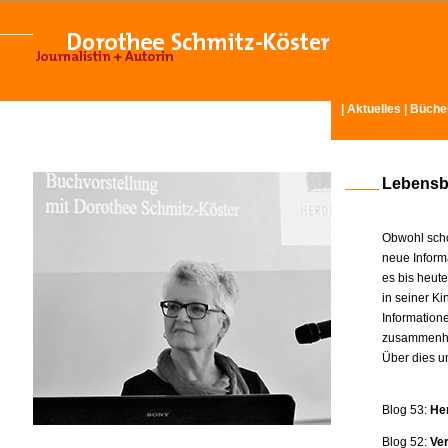
|
Aktuelles
|
Büche
Lebensb
Obwohl scho
neue Inform
es bis heut
in seiner K
Information
zusammenhä
Über dies u
Blog 53:
He
Blog 52:
Ve