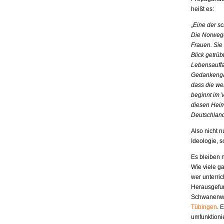
heißt es:
„Eine der s
Die Norwege
Frauen. Sie
Blick getrü
Lebensauffa
Gedankengäng
dass die we
beginnt im 
diesen Heim
Deutschland
Also nicht 
Ideologie, s
Es bleiben 
Wie viele g
wer unterric
Herausgefun
Schwanenwer
Tübingen
. 
umfunktioni