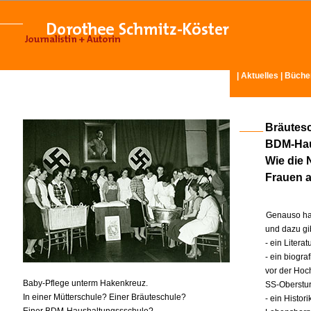
|
Aktuelles
|
Büche
Bräutesc
BDM-Hau
Wie die 
Frauen a
Genauso hab
und dazu g
- ein Liter
- ein biogr
vor der Hoc
Baby-Pflege unterm Hakenkreuz.
SS-Oberstur
In einer Mütterschule? Einer Bräuteschule?
- ein Histo