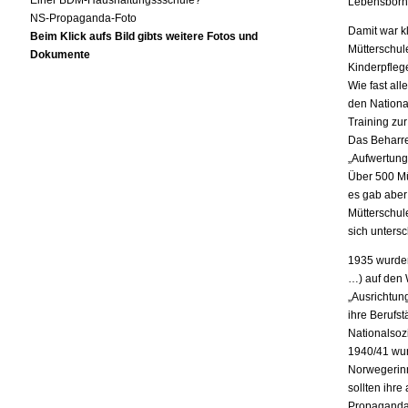
Einer BDM-Haushaltungssschule?
Lebensborn-
NS-Propaganda-Foto
Damit war k
Beim Klick aufs Bild gibts weitere Fotos und
Mütterschul
Dokumente
Kinderpflege
Wie fast al
den Nationa
Training zu
Das Beharre
„Aufwertung
Über 500 Mü
es gab aber
Mütterschul
sich unters
1935 wurden
…) auf den 
„Ausrichtung
ihre Berufst
Nationalsozi
1940/41 wur
Norwegerinn
sollten ihre
Propagandas