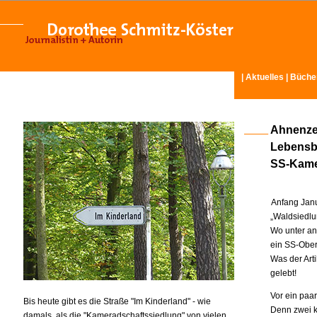
|
Aktuelles
|
Büche
Ahnenze
Lebensbo
SS-Kame
Anfang Janu
„Waldsiedl
Wo unter an
ein SS-Ober
Was der Art
gelebt!
Vor ein paa
Bis heute gibt es die Straße "Im Kinderland" - wie
Denn zwei k
damals, als die "Kameradschaftssiedlung" von vielen