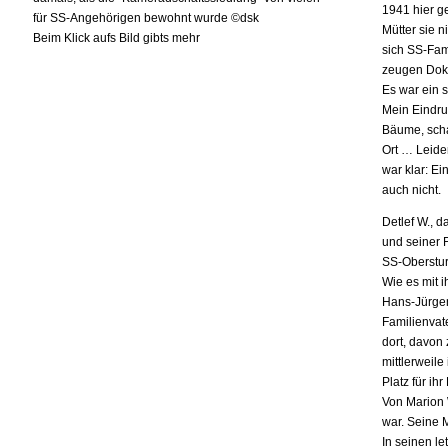
1941 hier g
für SS-Angehörigen bewohnt wurde ©dsk
Mütter sie n
Beim Klick aufs Bild gibts mehr
sich SS-Fam
zeugen Doku
Es war ein 
Mein Eindru
Bäume, schat
Ort … Leide
war klar: Ei
auch nicht.
Detlef W., 
und seiner 
SS-Oberstur
Wie es mit i
Hans-Jürgen
Familienvat
dort, davon
mittlerweil
Platz für i
Von Marion 
war. Seine 
In seinen l