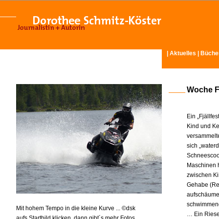
|
Aktuelles
|
Büche
Woche Fü
Ein „Fjällfe
Kind und Ke
versammelte
sich „water
Schneescoot
Maschinen h
zwischen Ki
Gehabe (Rei
aufschäumen
schwimmende
Mit hohem Tempo in die kleine Kurve ... ©dsk
… Ein Riese
aufs Startbild klicken, dann gibt´s mehr Fotos