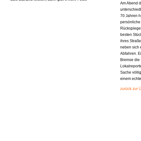
Am Abend dan
unterschiedl
70 Jahren h
persönliche
Rückspiegel
besten Stück
ihres Straß
neben sich 
Abfahren. E
Bremse die 
Lokalreporte
Sache völli
einem echte
zurück zur 