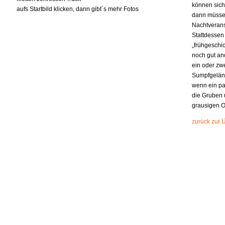
können sich
aufs Startbild klicken, dann gibt´s mehr Fotos
dann müssen
Nachtverans
Stattdessen 
„frühgeschi
noch gut an
ein oder zwe
Sumpfgeländ
wenn ein paa
die Gruben 
grausigen O
zurück zur 