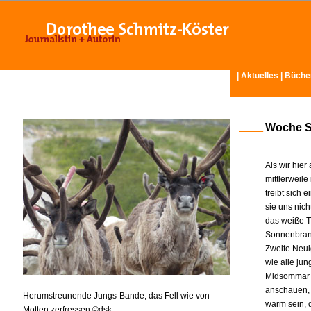
|
Aktuelles
|
Büche
Woche Si
Als wir hie
mittlerweile
treibt sich
sie uns nich
das weiße Ti
Sonnenbra
Zweite Neuig
wie alle ju
Midsommar h
anschauen, 
Herumstreunende Jungs-Bande, das Fell wie von
warm sein, d
Motten zerfressen ©dsk