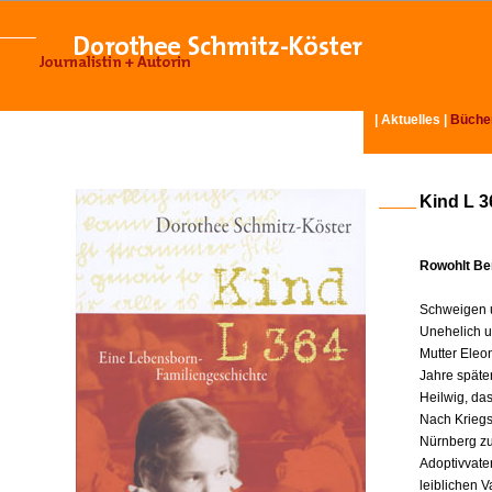
|
Aktuelles
|
Büche
Kind L 3
Rowohlt Ber
Schweigen u
Unehelich u
Mutter Eleo
Jahre späte
Heilwig, da
Nach Kriegse
Nürnberg zu
Adoptivvater
leiblichen V